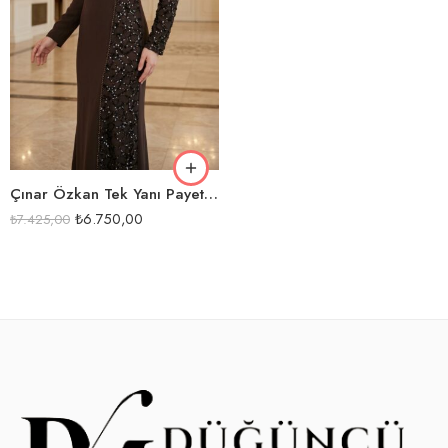
KAHVE
LACİ
SİYAH
Çınar Özkan Tek Yanı Payet Detaylı Abiye Elbise-5254
₺
6.750,00
₺
7.425,00