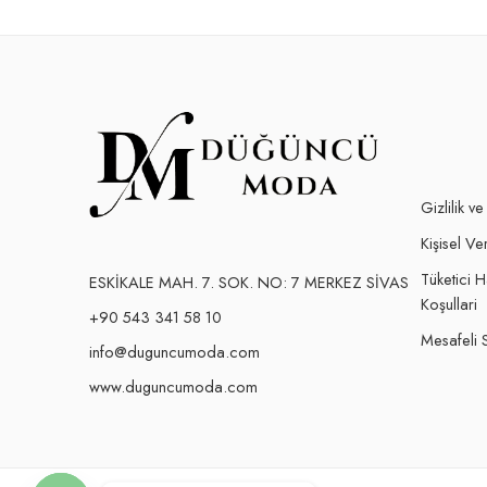
Gizlilik v
Kişisel Ver
Tüketici 
ESKİKALE MAH. 7. SOK. NO: 7 MERKEZ SİVAS
Koşullari
+90 543 341 58 10
Mesafeli 
info@duguncumoda.com
www.duguncumoda.com