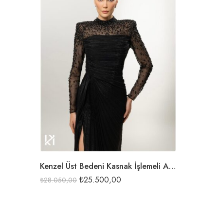
KAHVE
PUDRA
SİYAH
VİZON
Kenzel Üst Bedeni Kasnak İşlemeli Abiye Elbise-26043
₺
25.500,00
₺
28.050,00