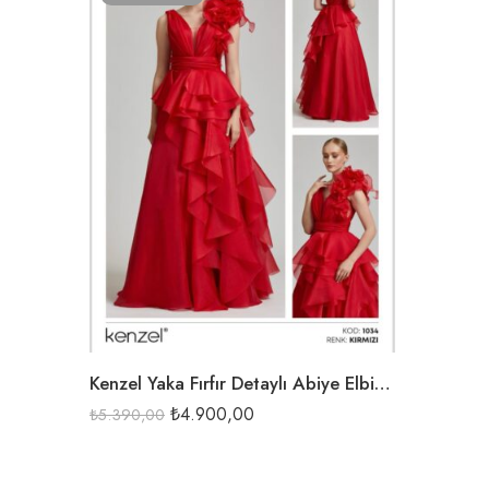
KIRMIZI
Kenzel Yaka Fırfır Detaylı Abiye Elbise-1034
₺
4.900,00
₺
5.390,00