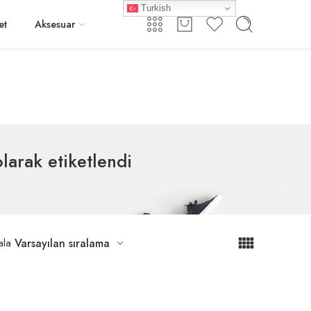
Turkish
Giriş / Kayıt
et
Aksesuar
larak etiketlendi
ala
Varsayılan sıralama