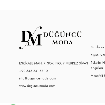
Gizlilik v
Kişisel Ver
Tüketici 
ESKİKALE MAH. 7. SOK. NO: 7 MERKEZ SİVAS
Koşullari
+90 543 341 58 10
Mesafeli 
info@duguncumoda.com
www.duguncumoda.com