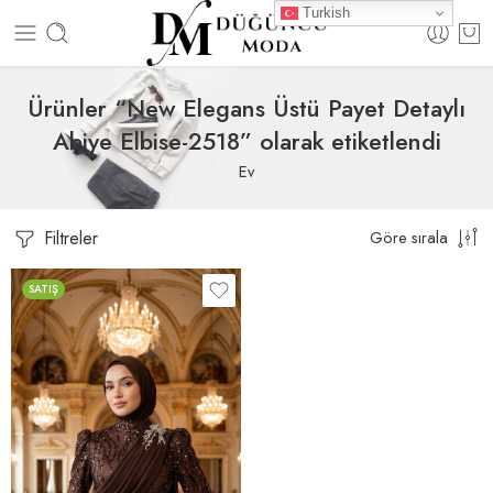
Turkish
Ürünler “New Elegans Üstü Payet Detaylı
Abiye Elbise-2518” olarak etiketlendi
Ev
Filtreler
Göre sırala
SATIŞ