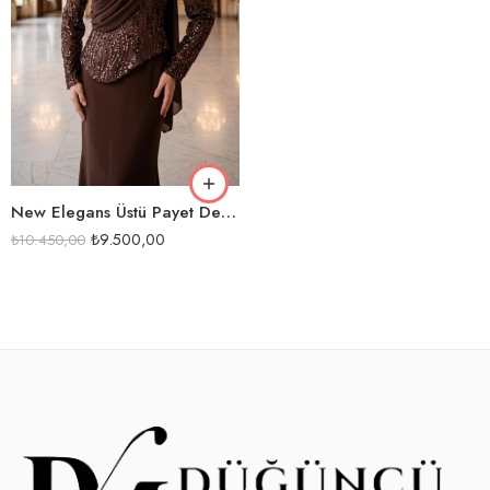
KAHVE
SİYAH
New Elegans Üstü Payet Detaylı Abiye Elbise-2518
₺
9.500,00
₺
10.450,00