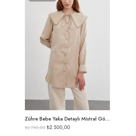
BEJ
EKRU
İNDİGO
Zühre Bebe Yaka Detaylı Mistral Gömlek-0070
₺
2.500,00
₺
2.750,00