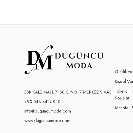
Gizlilik v
Kişisel Ver
Tüketici 
ESKİKALE MAH. 7. SOK. NO: 7 MERKEZ SİVAS
Koşullari
+90 543 341 58 10
Mesafeli 
info@duguncumoda.com
www.duguncumoda.com