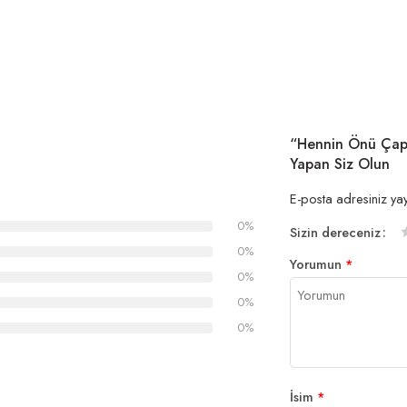
“Hennin Önü Çapra
Yapan Siz Olun
E-posta adresiniz ya
0%
Sizin dereceniz
1
2
3
4
5
0%
Yorumun
*
y
y
y
0%
0%
0%
İsim
*