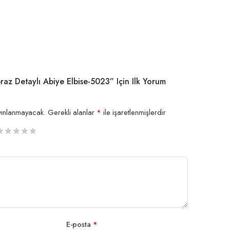
z Detaylı Abiye Elbise-5023” Için Ilk Yorum
yınlanmayacak.
Gerekli alanlar
*
ile işaretlenmişlerdir
/5
/5
/5
/5 yıldız
/5 yıldız
ıldız
ıldız
ıldız
E-posta
*