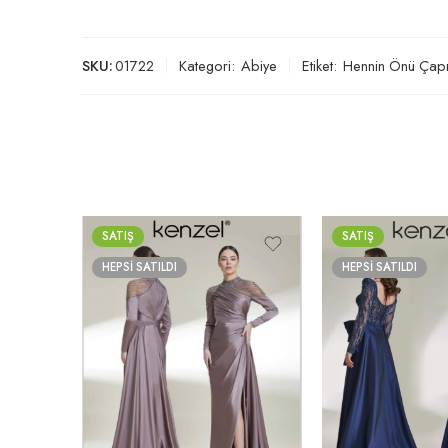
SKU:
01722
Kategori:
Abiye
Etiket:
Hennin Önü Çapr
SATIŞ
SATIŞ
HEPSI SATILDI
HEPSI SATILDI
İNDİGO
KAHVE