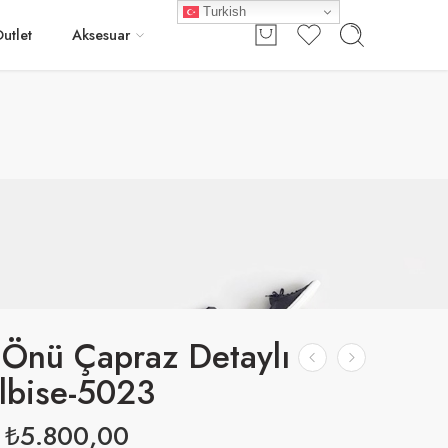
Turkish
Giriş / Kayıt
utlet
Aksesuar
Önü Çapraz Detaylı
lbise-5023
₺
5.800,00