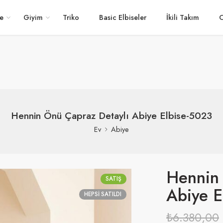
e
Giyim
Triko
Basic Elbiseler
İkili Takım
O
Hennin Önü Çapraz Detaylı Abiye Elbise-5023
Ev
Abiye
Hennin 
SATIŞ
Abiye E
HEPSI SATILDI
₺
6.380,00