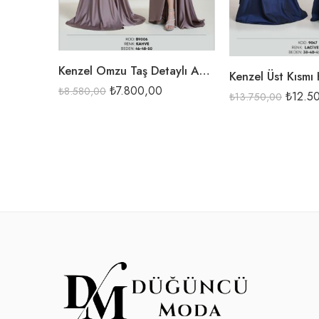
SİYAH
LACİ
VİŞNE
Kenzel Omzu Taş Detaylı Abiye Elbise-9006
₺
7.800,00
₺
8.580,00
₺
12.5
₺
13.750,00