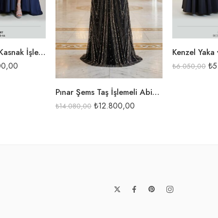
SİYAH
HAKİ
LACİ
SİYAH
Kenzel Üst Kısmı Kasnak İşlemeli Abiye Elbise-9047
00,00
₺
5
₺
6.050,00
Pınar Şems Taş İşlemeli Abiye Elbise Elara
₺
12.800,00
₺
14.080,00