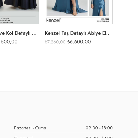
SİYAH
BOR
SİY
Kenzel Yaka ve Kol Detaylı Abiye Elbise-9152
Kenzel Taş Detaylı Abiye Elbise-1055
.500,00
₺
6.600,00
₺
7.260,00
₺
6.875,0
Pazartesi - Cuma
09:00 - 18:00