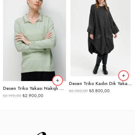
FÜME
S.YEŞİLİ
SİYAH
SİYAH
Desen Triko Kadın Dik Yaka Kolu ve Cebi İşlemeli Panço-24057
Desen Triko Yakası Nakışlı Merserize Kazak-26361
₺
5.800,00
₺
6.380,00
₺
2.900,00
₺
3.190,00