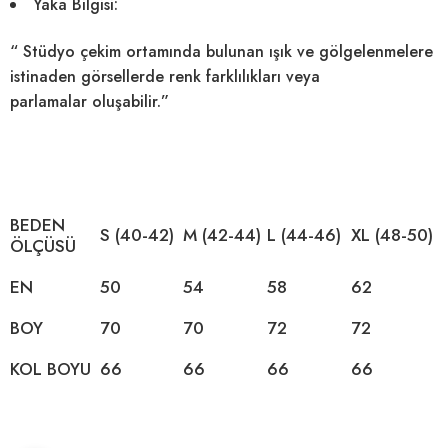
Yaka Bilgisi:
“ Stüdyo çekim ortamında bulunan ışık ve gölgelenmelere
istinaden görsellerde
renk farklılıkları veya
parlamalar
oluşabilir.”
BEDEN
S (40-42)
M (42-44)
L (44-46)
XL (48-50)
ÖLÇÜSÜ
EN
50
54
58
62
BOY
70
70
72
72
KOL BOYU
66
66
66
66