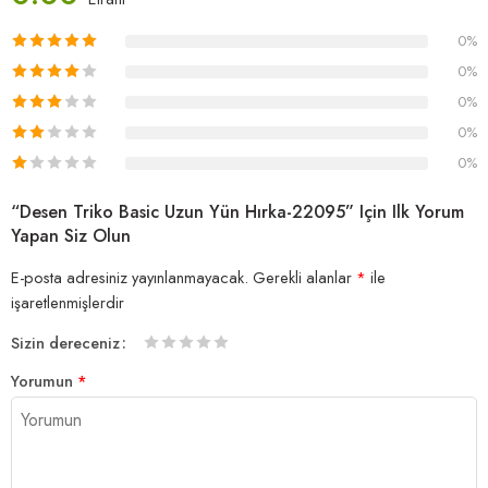
0%
0%
0%
0%
0%
“Desen Triko Basic Uzun Yün Hırka-22095” Için Ilk Yorum
Yapan Siz Olun
E-posta adresiniz yayınlanmayacak.
Gerekli alanlar
*
ile
işaretlenmişlerdir
Sizin dereceniz
1/5
2/5
3/5
4/5 yıldız
5/5 yıldız
Yorumun
*
yıldız
yıldız
yıldız