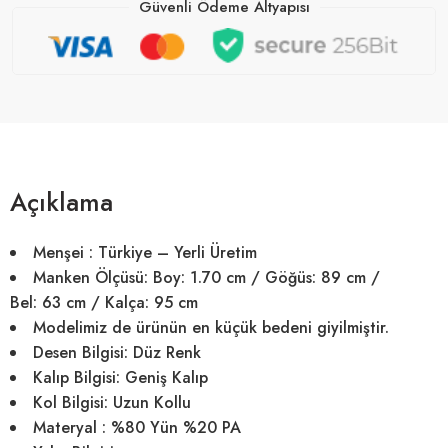
Güvenli Ödeme Altyapısı
Açıklama
Menşei :
Türkiye – Yerli Üretim
Manken Ölçüsü: Boy:
1.70 cm
/ Göğüs:
89 cm
/
Bel:
63 cm
/ Kalça:
95 cm
Modelimiz de ürünün en küçük bedeni giyilmiştir.
Desen Bilgisi:
Düz Renk
Kalıp Bilgisi:
Geniş Kalıp
Kol Bilgisi:
Uzun Kollu
Materyal :
%80 Yün %20 PA