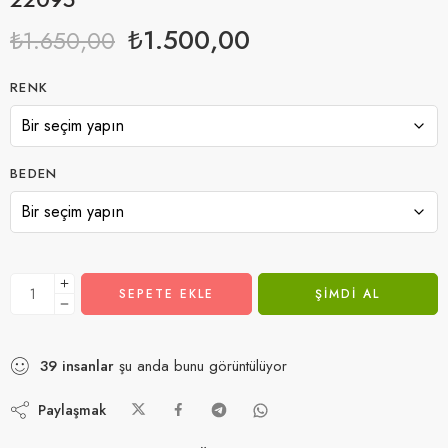
₺
1.500,00
₺
1.650,00
RENK
BEDEN
SEPETE EKLE
ŞIMDI AL
39
insanlar
şu anda bunu görüntülüyor
Paylaşmak