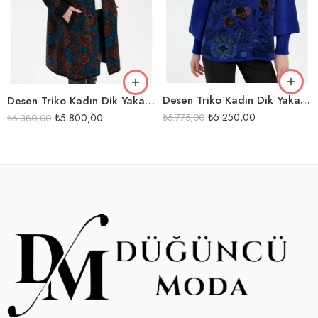
SAX
SİYAH
SİYAK-K.PETROL
Desen Triko Kadın Dik Yaka Önü Renkli Çiçekli Kısa Yün Ceket-24050
Desen Triko Kadın Dik Yaka Gül Desenli Uzun Yün Kaban-24048
₺
5.250,00
₺
5.800,00
₺
5.775,00
₺
6.380,00