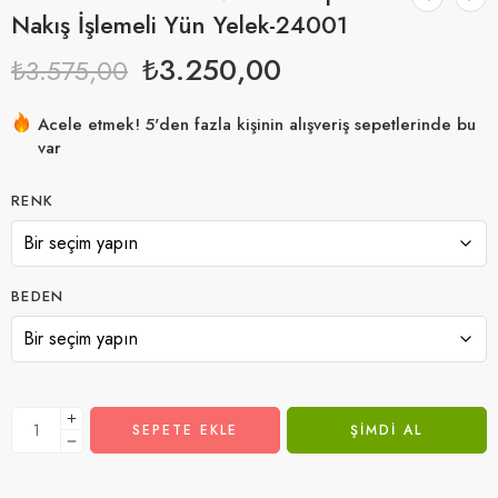
Nakış İşlemeli Yün Yelek-24001
₺
3.250,00
₺
3.575,00
Acele etmek! 5'den fazla kişinin alışveriş sepetlerinde bu
var
18 son 11 saat içinde satıldı
RENK
BEDEN
SEPETE EKLE
ŞIMDI AL