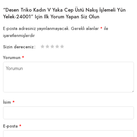
“Desen Triko Kadın V Yaka Cep Üstü Nakış İşlemeli Yün
Yelek-24001” Için Ilk Yorum Yapan Siz Olun
E-posta adresiniz yayınlanmayacak.
Gerekli alanlar
*
ile
işaretlenmişlerdir
Sizin dereceniz
1/5
2/5
3/5
4/5 yıldız
5/5 yıldız
Yorumun
*
yıldız
yıldız
yıldız
İsim
*
E-posta
*