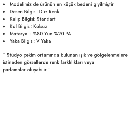
Modelimiz de ürünün en küçük bedeni giyilmiştir.
Desen Bilgisi:
Düz Renk
Kalıp Bilgisi:
Standart
Kol Bilgisi:
Kolsuz
Materyal :
%80 Yün %20 PA
Yaka Bilgisi:
V Yaka
“ Stüdyo çekim ortamında bulunan ışık ve gölgelenmelere
istinaden görsellerde
renk farklılıkları veya
parlamalar
oluşabilir.”