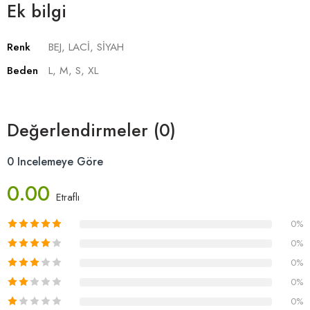
Ek bilgi
Renk
BEJ, LACİ, SİYAH
Beden
L, M, S, XL
Değerlendirmeler (0)
0 Incelemeye Göre
0.00
Etraflı
0%
0%
0%
0%
0%