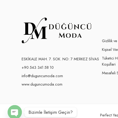
Gizlilik v
Kişisel Ver
Tüketici 
ESKİKALE MAH. 7. SOK. NO: 7 MERKEZ SİVAS
Koşullari
+90 543 341 58 10
Mesafeli 
info@duguncumoda.com
www.duguncumoda.com
Bizimle İletişim Geçin?
Perfect Yaz