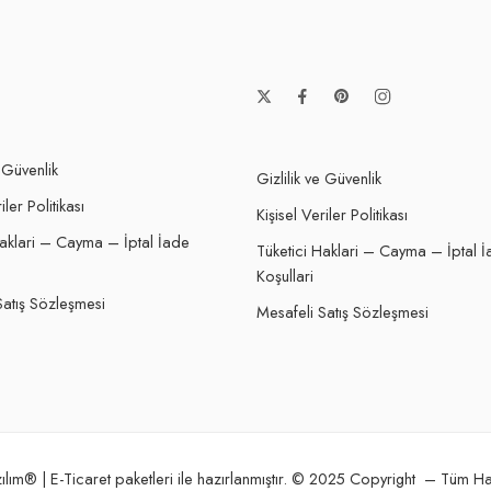
e Güvenlik
Gizlilik ve Güvenlik
iler Politikası
Kişisel Veriler Politikası
Haklari – Cayma – İptal İade
Tüketici Haklari – Cayma – İptal 
Koşullari
Satış Sözleşmesi
Mesafeli Satış Sözleşmesi
ılım
® | E-Ticaret paketleri ile hazırlanmıştır. © 2025 Copyright – Tüm Hak