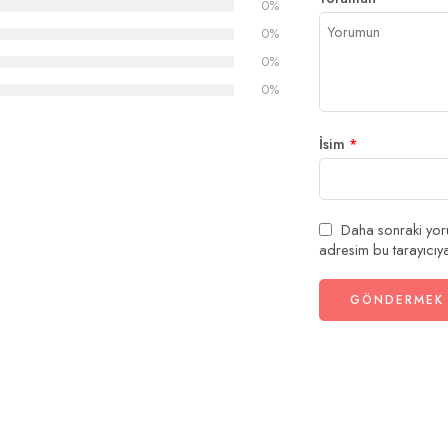
y
y
y
0%
0%
0%
0%
İsim
*
Daha sonraki yoru
adresim bu tarayıcıya