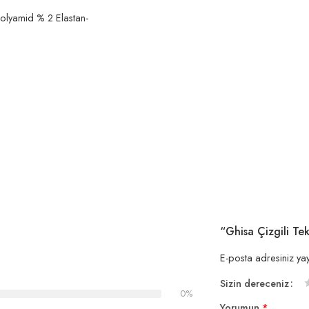
olyamid % 2 Elastan-
“Ghisa Çizgili Te
E-posta adresiniz ya
Sizin dereceniz
0%
1
2
3
4
5
Yorumun
*