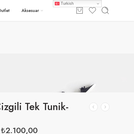
Turkish
Giriş / Kayıt
utlet
Aksesuar
izgili Tek Tunik-
₺
2.100,00