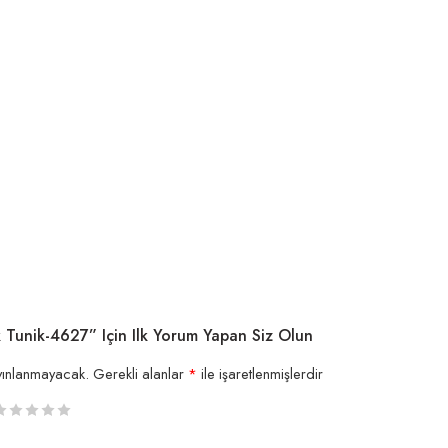
k Tunik-4627” Için Ilk Yorum Yapan Siz Olun
yınlanmayacak.
Gerekli alanlar
*
ile işaretlenmişlerdir
/5
/5
/5
/5 yıldız
/5 yıldız