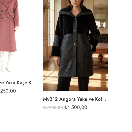
BEJ
KAHVE
CAM
SİYAH
SİY
Zühre Kruvaze Yaka Kaşe Kaban-12822
.250,00
My312 Angora Yaka ve Kol Detaylı Kaban-7942
₺
4.500,00
₺
4.950,00
₺
2.750,0