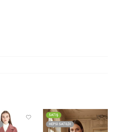
SATIŞ
SATIŞ
I
HEPSI SATILDI