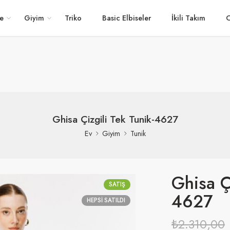
e
Giyim
Triko
Basic Elbiseler
İkili Takım
O
Ghisa Çizgili Tek Tunik-4627
Ev
Giyim
Tunik
Ghisa Ç
SATIŞ
4627
HEPSI SATILDI
₺
2.310,00