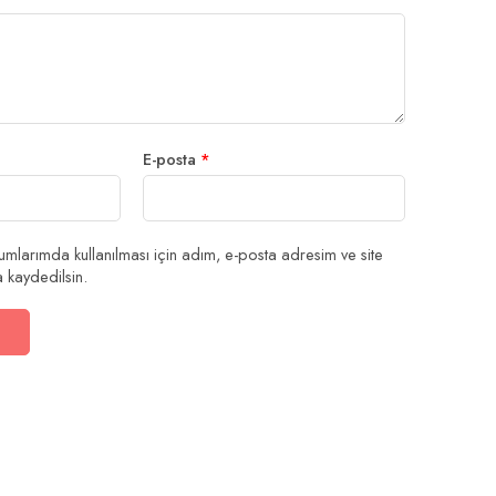
ıldız
ıldız
ıldız
E-posta
*
mlarımda kullanılması için adım, e-posta adresim ve site
 kaydedilsin.