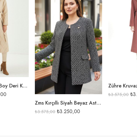
BEJ
GÜL
SİYAH
Zühre Almeda Z.Boy Deri Kap-13329
,00
₺
3
₺
3.575,00
Zms Kırçıllı Siyah Beyaz Astarlı Tek Ceket-2517
₺
3.250,00
₺
3.575,00