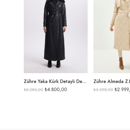
SİYAH
TABA
TAŞ
Zühre Yaka Kürk Detaylı Deri Kap-13531
₺
4.800,00
₺
2.999
₺
5.280,00
₺
3.298,90