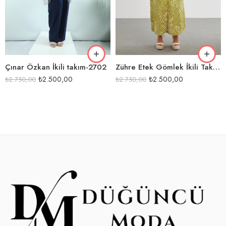
MAVİ
OLİVE-BEJ
SİYAH
SİYAH-BEJ
Çınar Özkan İkili takım-2702
Zühre Etek Gömlek İkili Takım-1265
₺
2.500,00
₺
2.500,00
₺
2.750,00
₺
2.750,00