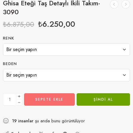
Ghisa Eteği Taş Detaylı İkili Takım-
3090
₺
6.250,00
₺
6.875,00
RENK
BEDEN
SEPETE EKLE
ŞIMDI AL
19
insanlar
şu anda bunu görüntülüyor