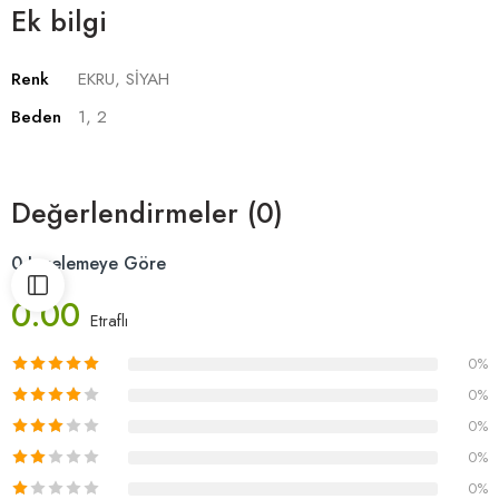
Ek bilgi
Renk
EKRU, SİYAH
Beden
1, 2
Değerlendirmeler (0)
0 Incelemeye Göre
0.00
Etraflı
0%
0%
0%
0%
0%