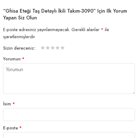
“Ghisa Eteği Taş Detaylı İkili Takım-3090” Için Ilk Yorum
Yapan Siz Olun
E-posta adresiniz yayınlanmayacak.
Gerekli alanlar
*
ile
işaretlenmişlerdir
Sizin dereceniz
1/5
2/5
3/5
4/5 yıldız
5/5 yıldız
Yorumun
*
yıldız
yıldız
yıldız
İsim
*
E-posta
*