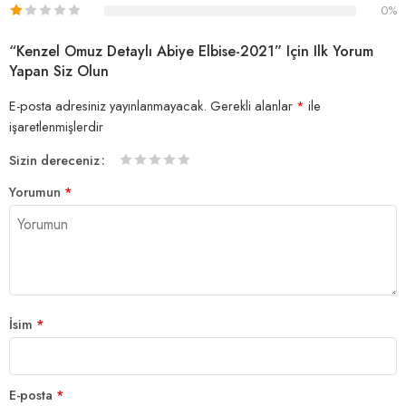
0%
“Kenzel Omuz Detaylı Abiye Elbise-2021” Için Ilk Yorum
Yapan Siz Olun
E-posta adresiniz yayınlanmayacak.
Gerekli alanlar
*
ile
işaretlenmişlerdir
Sizin dereceniz
1/5
2/5
3/5
4/5 yıldız
5/5 yıldız
Yorumun
*
yıldız
yıldız
yıldız
İsim
*
E-posta
*