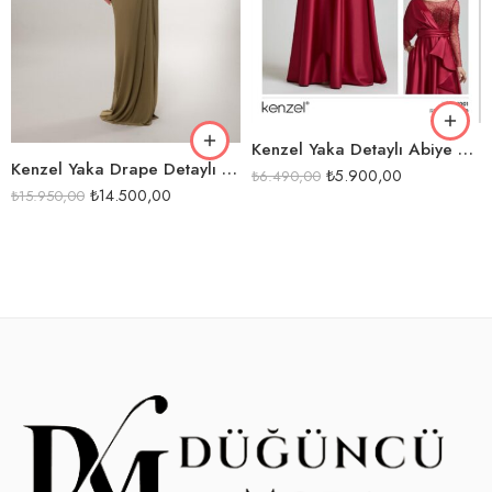
KAHVE
İNDİGO
PASTEL YEŞİL
SİYAH
SİYAH
Kenzel Yaka Detaylı Abiye Elbise-1001
Kenzel Yaka Drape Detaylı Abiye Elbise-26080
₺
5.900,00
₺
6.490,00
₺
14.500,00
₺
15.950,00