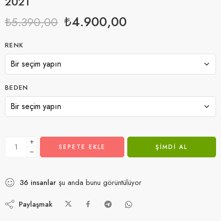
2021
₺
4.900,00
₺
5.390,00
RENK
BEDEN
SEPETE EKLE
ŞIMDI AL
36
insanlar
şu anda bunu görüntülüyor
Paylaşmak