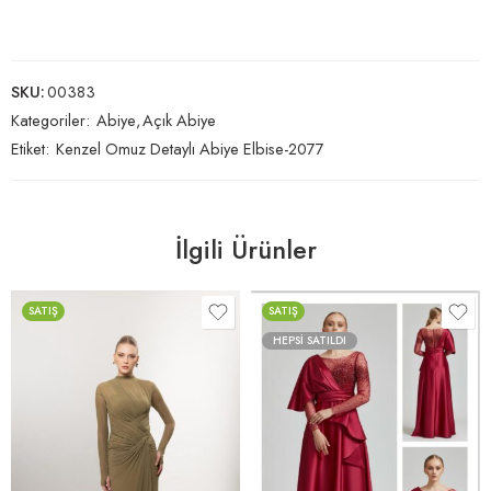
SKU:
00383
Kategoriler:
Abiye
,
Açık Abiye
Etiket:
Kenzel Omuz Detaylı Abiye Elbise-2077
İlgili Ürünler
SATIŞ
SATIŞ
HEPSI SATILDI
BORDO