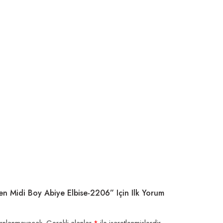
n Midi Boy Abiye Elbise-2206” Için Ilk Yorum
yınlanmayacak.
Gerekli alanlar
*
ile işaretlenmişlerdir