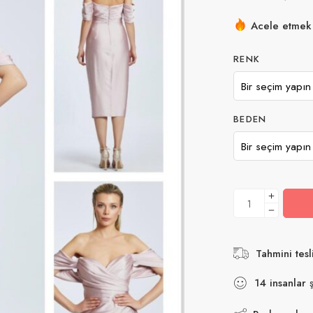
Acele etmek! 
7 son 5 saat 
RENK
BEDEN
Tahmini tesl
14
insanlar
ş