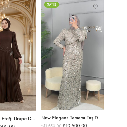
SATIŞ
SATIŞ
HEPSI S
SOM
BEJ
İNDİGO
LACİ
₺
5.225,0
New Elegans Tamamı Taş Detaylı Abiye Elbise-2473
New Elegans Eteği Drape Detaylı Abiye Elbise-2531
₺
10.500,00
₺
11.550,00
.500,00