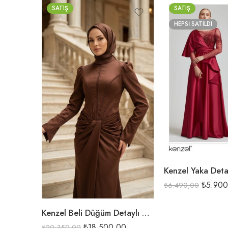
SATIŞ
SATIŞ
HEPSI SATILDI
BORDO
İNDİGO
SİYAH
HAKİ
KAHVE
TAŞ
₺
5.900
₺
6.490,00
Kenzel Beli Düğüm Detaylı Abiye Elbise-26215
₺
18.500,00
₺
20.350,00