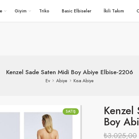
e
Giyim
Triko
Basic Elbiseler
İkili Takım
O
Kenzel Sade Saten Midi Boy Abiye Elbise-2206
Ev
Abiye
Kısa Abiye
Kenzel 
SATIŞ
Boy Abi
₺
3.025,00