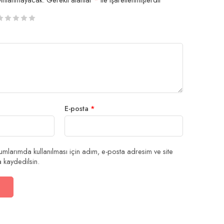
/5
/5
/5
/5 yıldız
/5 yıldız
ıldız
ıldız
ıldız
E-posta
*
mlarımda kullanılması için adım, e-posta adresim ve site
 kaydedilsin.