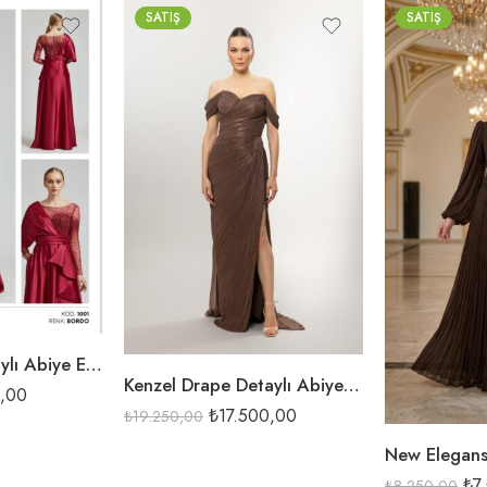
SATIŞ
SATIŞ
KAHVE
KAHVE
LACİ
SİYAH
Kenzel Yaka Detaylı Abiye Elbise-1001
Kenzel Drape Detaylı Abiye Elbise-A26117
,00
₺
17.500,00
₺
19.250,00
₺
7
₺
8.250,00