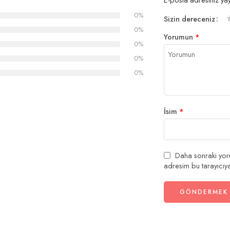
0%
Sizin dereceniz
1
2
3
4
5
0%
Yorumun
*
y
y
y
0%
0%
0%
İsim
*
Daha sonraki yoru
adresim bu tarayıcıya