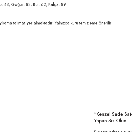
lo: 48, Göğüs: 82, Bel: 62, Kalça: 89
ıkama talimatı yer almaktadır. Yalnızca kuru temizleme önerilir
“Kenzel Sade Sate
Yapan Siz Olun
E-posta adresiniz ya