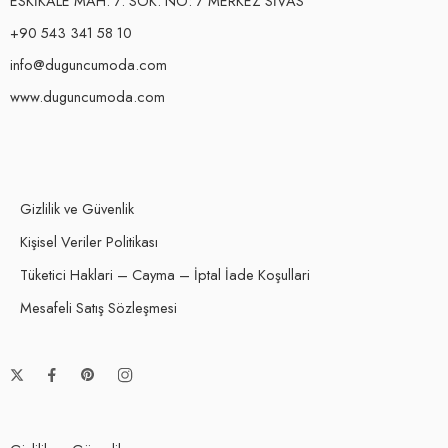
ESKİKALE MAH. 7. SOK. NO: 7 MERKEZ SİVAS
+90 543 341 58 10
info@duguncumoda.com
www.duguncumoda.com
Gizlilik ve Güvenlik
Kişisel Veriler Politikası
Tüketici Haklari – Cayma – İptal İade Koşullari
Mesafeli Satış Sözleşmesi