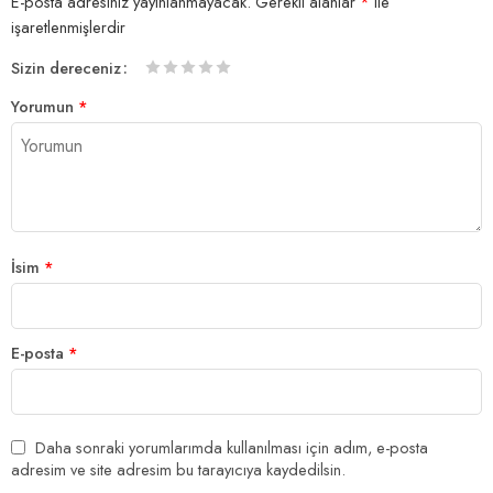
E-posta adresiniz yayınlanmayacak.
Gerekli alanlar
*
ile
işaretlenmişlerdir
Sizin dereceniz
1/5
2/5
3/5
4/5 yıldız
5/5 yıldız
Yorumun
*
yıldız
yıldız
yıldız
İsim
*
E-posta
*
Daha sonraki yorumlarımda kullanılması için adım, e-posta
adresim ve site adresim bu tarayıcıya kaydedilsin.