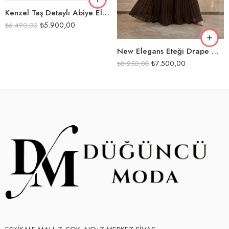
SİYAH
Kenzel Taş Detaylı Abiye Elbise-9115
₺
5.900,00
₺
6.490,00
New Elegans Eteği Drape Detaylı Abiye Elbise-2531
₺
7.500,00
₺
8.250,00