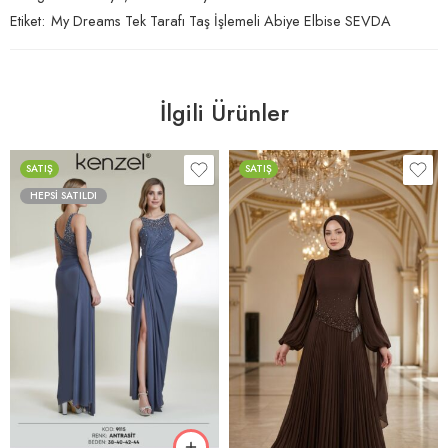
Etiket:
My Dreams Tek Tarafı Taş İşlemeli Abiye Elbise SEVDA
İlgili Ürünler
SATIŞ
SATIŞ
HEPSI SATILDI
ANTRASİT
SİYAH
KAHVE
LACİ