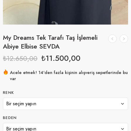
My Dreams Tek Tarafı Taş İşlemeli
Abiye Elbise SEVDA
₺
11.500,00
₺
12.650,00
Acele etmek! 14'den fazla kişinin alışveriş sepetlerinde bu
var
18 son 5 saat içinde satıldı
RENK
BEDEN