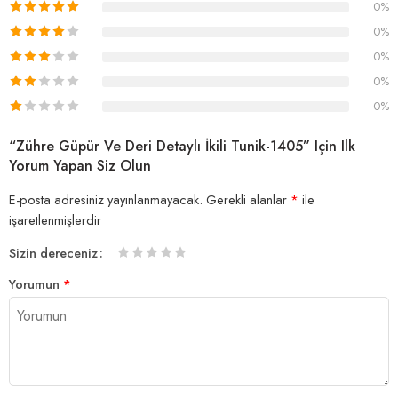
0%
0%
0%
0%
0%
“Zühre Güpür Ve Deri Detaylı İkili Tunik-1405” Için Ilk
Yorum Yapan Siz Olun
E-posta adresiniz yayınlanmayacak.
Gerekli alanlar
*
ile
işaretlenmişlerdir
Sizin dereceniz
1/5
2/5
3/5
4/5 yıldız
5/5 yıldız
Yorumun
*
yıldız
yıldız
yıldız