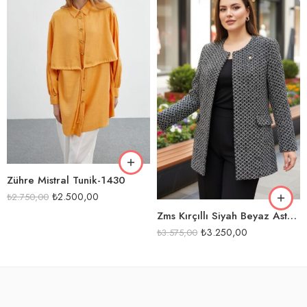
BEJ
KAVUNİÇİ
SİYAH
Zühre Mistral Tunik-1430
₺
2.500,00
₺
2.750,00
Zms Kırçıllı Siyah Beyaz Astarlı Tek Ceket-2517
₺
3.250,00
₺
3.575,00