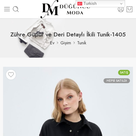
Turkish
Zühre Güpür ve Deri Detaylı İkili Tunik-1405
Ev
Giyim
Tunik
SATIŞ
HEPSI SATILDI