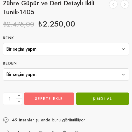
Zühre Güpür ve Deri Detaylı İkili
Tunik-1405
₺
2.250,00
₺
2.475,00
RENK
BEDEN
SEPETE EKLE
ŞIMDI AL
49
insanlar
şu anda bunu görüntülüyor